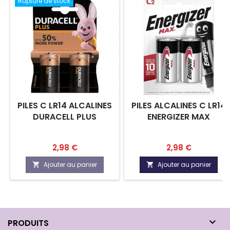
Rupture de stock
PILES C LR14 ALCALINES
PILES ALCALINES C LR14
DURACELL PLUS
ENERGIZER MAX
Prix
Prix
2,98 €
2,98 €
Ajouter au panier
Ajouter au panier



PRODUITS