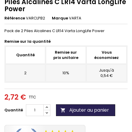
Piles Alcalines C LR14 Varta LongLife
Power
Référence
VARCLPB2
Marque
VARTA
Pack de 2 Piles Alcalines C LR14 Varta LongLife Power
Remise sur la quantité
Remise sur
Vous
Quantité
prix unitaire
économisez
Jusqu'à
2
10%
0,54 €
2,72 €
TTC
Ajouter au panier
Quantité
