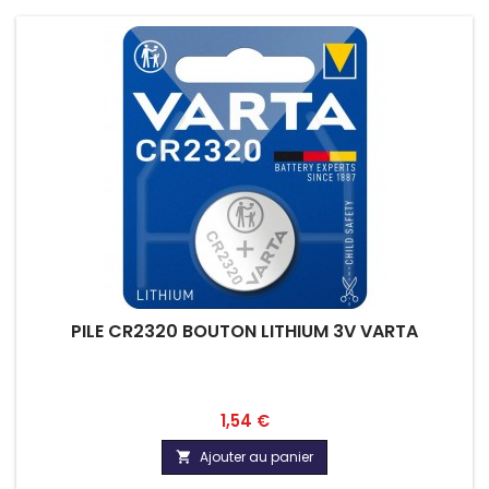
PILE CR2320 BOUTON LITHIUM 3V VARTA
Prix
1,54 €
Ajouter au panier
