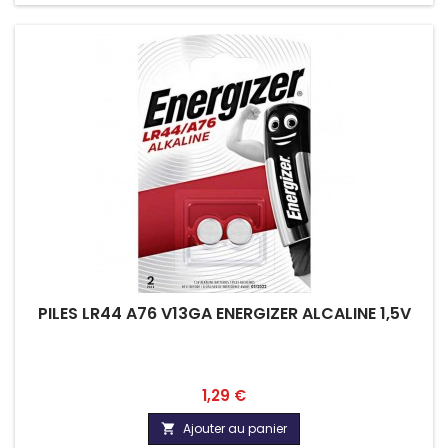
PILES LR44 A76 V13GA ENERGIZER ALCALINE 1,5V
Prix
1,29 €
Ajouter au panier
