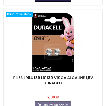
Rupture de stock
PILES LR54 189 LR1130 V10GA ALCALINE 1,5V
DURACELL
Prix
2,00 €
Ajouter au panier
