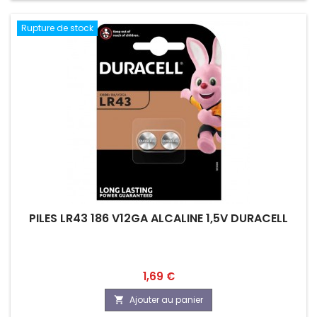
Rupture de stock
PILES LR43 186 V12GA ALCALINE 1,5V DURACELL
Prix
1,69 €
Ajouter au panier
