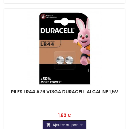
PILES LR44 A76 V13GA DURACELL ALCALINE 1,5V
Prix
1,82 €
Ajouter au panier
