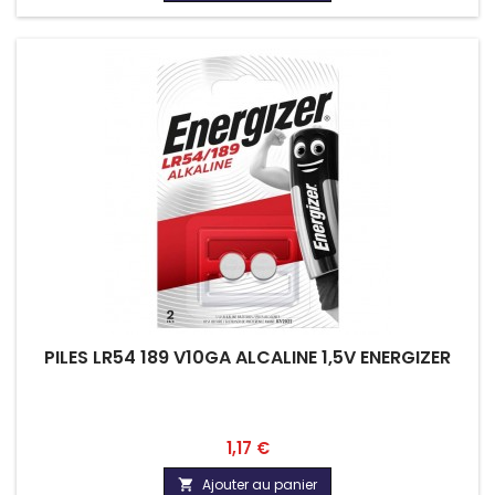
PILES LR54 189 V10GA ALCALINE 1,5V ENERGIZER
Prix
1,17 €
Ajouter au panier
