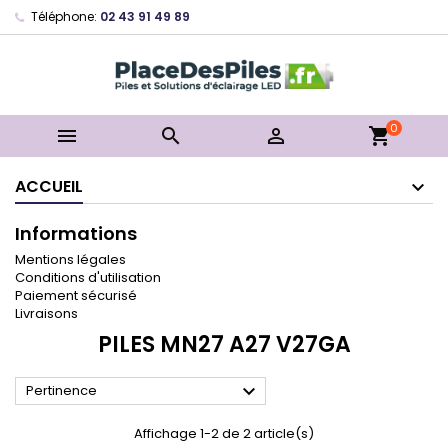
Téléphone:
02 43 91 49 89
0



shopping_cart
ACCUEIL
Informations
Mentions légales
Conditions d'utilisation
Paiement sécurisé
Livraisons
PILES MN27 A27 V27GA

Pertinence
Affichage 1-2 de 2 article(s)