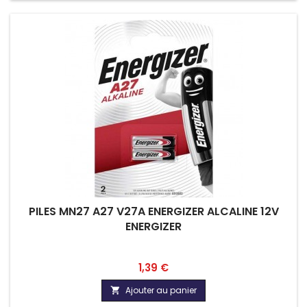
PILES MN27 A27 V27A ENERGIZER ALCALINE 12V
ENERGIZER
Prix
1,39 €
Ajouter au panier
