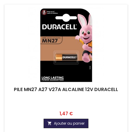
PILE MN27 A27 V27A ALCALINE 12V DURACELL
Prix
1,47 €
Ajouter au panier
