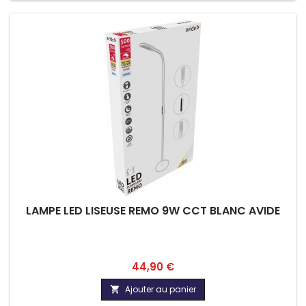
LAMPE LED LISEUSE REMO 9W CCT BLANC AVIDE
Prix
44,90 €
Ajouter au panier
