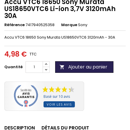
Accu VTC6 18650 Sony Murata
US18650VTC6 Li-ion 3,7V 3120mAh
30A
Référence
7417940525358
Marque
Sony
Accu VTC6 18650 Sony Murata US18650VTC6 3120mAh - 30A
4,98 €
TTC
Ajouter au panier
Quantité

Basé sur 10 avis
VOIR LES AVIS
DESCRIPTION
DÉTAILS DU PRODUIT