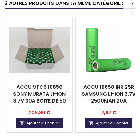
2 AUTRES PRODUITS DANS LA MÊME CATÉGORIE :
>
<
ACCU VTC6 18650
ACCU 18650 INR 25R
SONY MURATA LI-ION
SAMSUNG LI-ION 3,7V
3,7V 30A BOITE DE 50
2500MAH 20A
Prix
Prix
208,80 €
2,67 €
Ajouter au panier
Ajouter au panier

